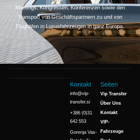
Meetings, Kongressen, Konferenzen sowie den
Transport von Geschäftspartnern zu und von
Flughäfen in Luxusfahrzeugen in ganz Europa.
Kontakt
Seiten
info@vip-
Vip Transfer
transfer.si
Über Uns
Kontakt
+386 (0)31
642 553
VIP-
Fahrzeuge
Gorenja Vas-